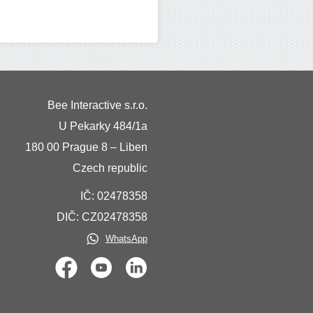
Bee Interactive s.r.o.
U Pekarky 484/1a
180 00 Prague 8 – Liben
Czech republic
IČ: 02478358
DIČ: CZ02478358
WhatsApp