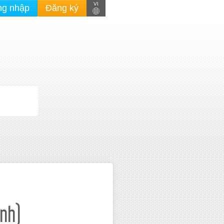
VI
ng nhập
Đăng ký
Anh)